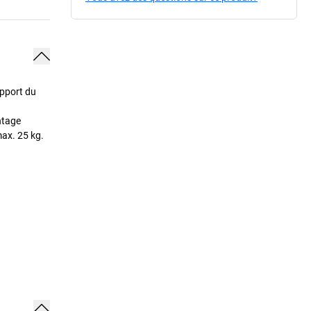
upport du
ntage
max. 25 kg.