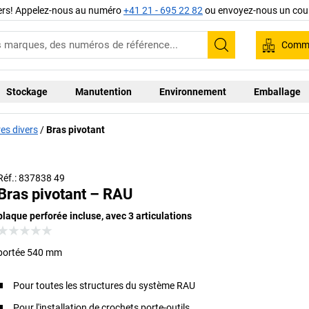
iers! Appelez-nous au numéro
+41 21 - 695 22 82
ou envoyez-nous un cour
Comma
Recherche
Stockage
Manutention
Environnement
Emballage
es divers
Bras pivotant
Réf.: 837838 49
Bras pivotant – RAU
plaque perforée incluse, avec 3 articulations
portée 540 mm
Pour toutes les structures du système RAU
Pour l'installation de crochets porte-outils