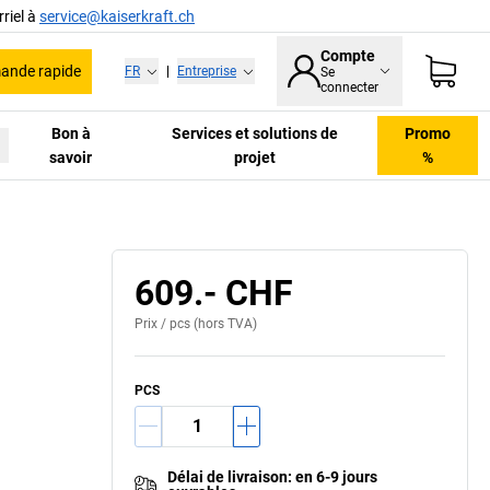
riel à
service@kaiserkraft.ch
Compte
nde rapide
FR
|
Entreprise
Se
connecter
Bon à
Services et solutions de
Promo
savoir
projet
%
609.- CHF
Prix /
pcs
(hors TVA)
PCS
Délai de livraison
:
en 6-9 jours