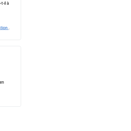
t-il à
ation
.
 en