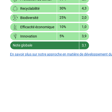
30%
4,3
Recyclabilité
25%
2,0
Biodiversité
10%
1,0
Efficacité économique
5%
3,9
Innovation
Note globale
3,1
En savoir plus sur notre approche en matière de développement d