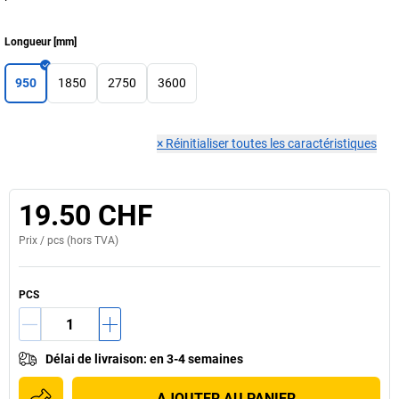
Longueur
[
mm
]
950
1850
2750
3600
×
Réinitialiser toutes les caractéristiques
19.50 CHF
Prix /
pcs
(hors TVA)
PCS
Délai de livraison
:
en 3-4 semaines
AJOUTER AU PANIER