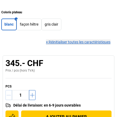
Coloris plateau
blanc
façon hêtre
gris clair
×
Réinitialiser toutes les caractéristiques
345.- CHF
Prix /
pcs
(hors TVA)
PCS
Délai de livraison
:
en 6-9 jours ouvrables
AJOUTER AU PANIER