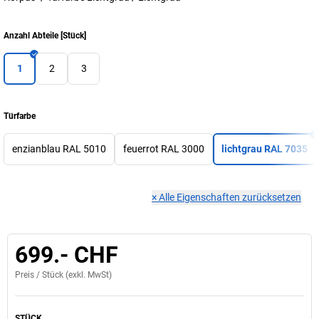
Anzahl Abteile
[
Stück
]
1
2
3
Türfarbe
enzianblau RAL 5010
feuerrot RAL 3000
lichtgrau RAL 7035
×
Alle Eigenschaften zurücksetzen
699.- CHF
Preis /
Stück
(exkl. MwSt)
STÜCK