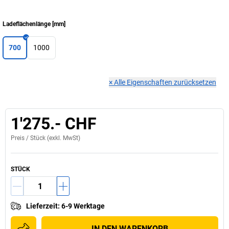
Ladeflächenlänge
[
mm
]
700
1000
×
Alle Eigenschaften zurücksetzen
1'275.- CHF
Preis /
Stück
(exkl. MwSt)
STÜCK
Lieferzeit
:
6-9 Werktage
IN DEN WARENKORB