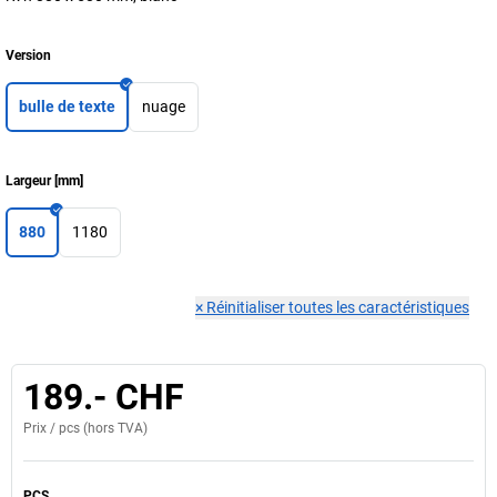
Version
bulle de texte
nuage
Largeur
[
mm
]
880
1180
×
Réinitialiser toutes les caractéristiques
189.- CHF
Prix /
pcs
(hors TVA)
PCS