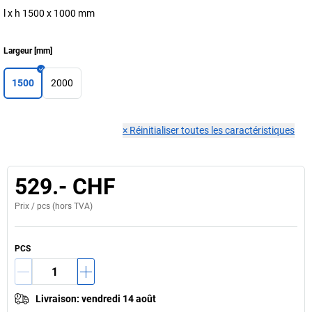
l x h 1500 x 1000 mm
Largeur
[
mm
]
1500
2000
×
Réinitialiser toutes les caractéristiques
529.- CHF
Prix /
pcs
(hors TVA)
PCS
Livraison
:
vendredi 14 août