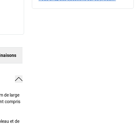
naisons
m de large
ont compris
bleau et de