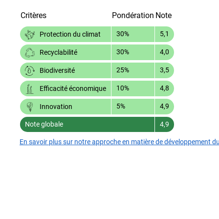
Critères
Pondération
Note
30%
5,1
Protection du climat
30%
4,0
Recyclabilité
25%
3,5
Biodiversité
10%
4,8
Efficacité économique
5%
4,9
Innovation
Note globale
4,9
En savoir plus sur notre approche en matière de développement d