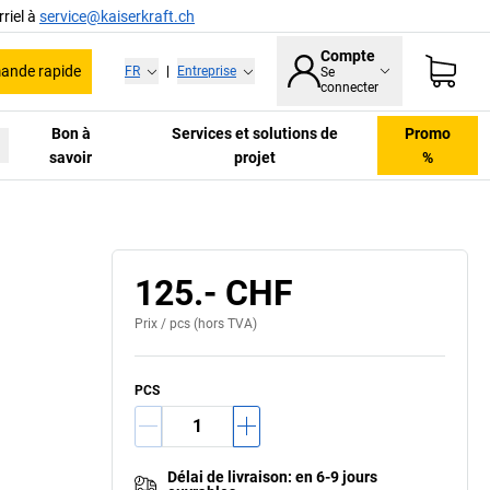
riel à
service@kaiserkraft.ch
Compte
nde rapide
FR
|
Entreprise
Se
connecter
Bon à
Services et solutions de
Promo
savoir
projet
%
125.- CHF
Prix /
pcs
(hors TVA)
PCS
Délai de livraison
:
en 6-9 jours