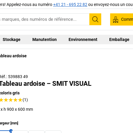
iers! Appelez-nous au numéro
+41 21 - 695 22 82
ou envoyez-nous un cour
Comma
Recherche
Stockage
Manutention
Environnement
Emballage
ableau ardoise
Réf.: 539883 49
Tableau ardoise – SMIT VISUAL
coloris gris
(1)
l x h 900 x 600 mm
argeur
[
mm
]