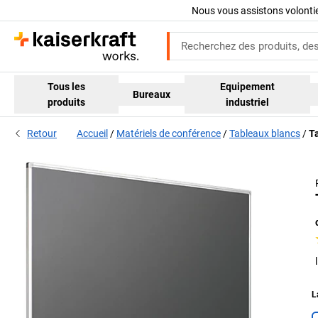
Nous vous assistons volont
Tous les
Equipement
Bureaux
produits
industriel
Retour
Accueil
Matériels de conférence
Tableaux blancs
T
L