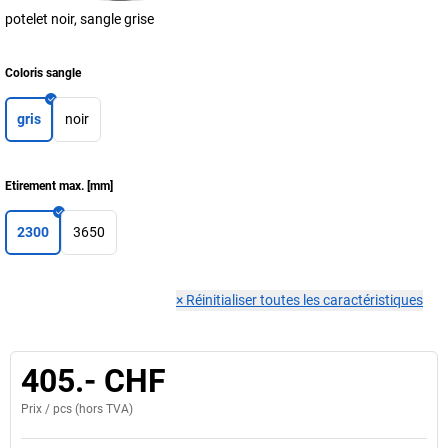
potelet noir, sangle grise
Coloris sangle
gris
noir
Etirement max.
[
mm
]
2300
3650
×
Réinitialiser toutes les caractéristiques
405.- CHF
Prix /
pcs
(hors TVA)