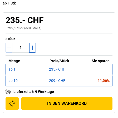
ab 1 Stk
235.- CHF
Preis /
Stück
(exkl. MwSt)
STÜCK
Menge
Preis
/
Stück
Sie sparen
ab
1
235.- CHF
ab
10
209.- CHF
11,06%
Lieferzeit
:
6-9 Werktage
IN DEN WARENKORB