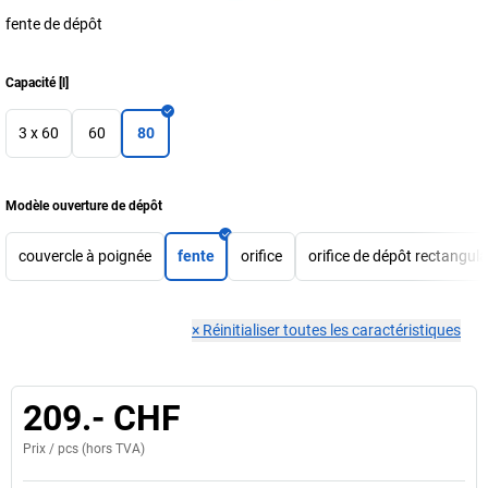
fente de dépôt
Capacité
[
l
]
3 x 60
60
80
Modèle ouverture de dépôt
couvercle à poignée
fente
orifice
orifice de dépôt rectangula
×
Réinitialiser toutes les caractéristiques
209.- CHF
Prix /
pcs
(hors TVA)